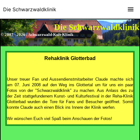
Die Schwarzwaldklinik
Die Schwarzwaldklinik
© 2007 - 2026 / Schwarzwald-Kult-Klinik
Rehaklinik Glotterbad
Unser treuer Fan und Aussendienstmitarbeiter Claude machte sich
am 07. Juni 2008 auf den Weg ins Glottertal um für uns ein paar
Fotos von der "Schwarzwaldklinik" zu machen. Aus Anlass des zu
der Zeit stattgefundenem Kunst- und Kulturfestival in der Reha-Klinik
Glotterbad wurden die Tore für Fans und Besucher geöffnet. Somit
konnte Claude auch einen Blick ins Innere der Klinik werfen.
Wir wünschen Euch viel Spaß beim Anschauen der Fotos!