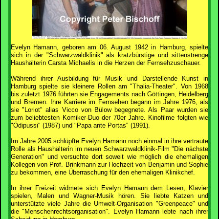
Evelyn Hamann, geboren am 06. August 1942 in Hamburg, spielte
sich in der "Schwarzwaldklinik" als kratzbürstige und sittenstrenge
Haushälterin Carsta Michaelis in die Herzen der Fernsehzuschauer.
Während ihrer Ausbildung für Musik und Darstellende Kunst in
Hamburg spielte sie kleinere Rollen am "Thalia-Theater". Von 1968
bis zuletzt 1976 führten sie Engagements nach Göttingen, Heidelberg
und Bremen. Ihre Karriere im Fernsehen begann im Jahre 1976, als
sie "Loriot" alias Vicco von Bülow begegnete. Als Paar wurden sie
zum beliebtesten Komiker-Duo der 70er Jahre. Kinofilme folgten wie
"Ödipussi" (1987) und "Papa ante Portas" (1991).
Im Jahre 2005 schlüpfte Evelyn Hamann noch einmal in ihre vertraute
Rolle als Haushälterin im neuen Schwarzwaldklinik-Film "Die nächste
Generation" und versuchte dort soweit wie möglich die ehemaligen
Kollegen von Prof. Brinkmann zur Hochzeit von Benjamin und Sophie
zu bekommen, eine Überraschung für den ehemaligen Klinikchef.
In ihrer Freizeit widmete sich Evelyn Hamann dem Lesen, Klavier
spielen, Malen und Wagner-Musik hören. Sie liebte Katzen und
unterstützte viele Jahre die Umwelt-Organisation "Greenpeace" und
die "Menschenrechtsorganisation". Evelyn Hamann lebte nach ihrer