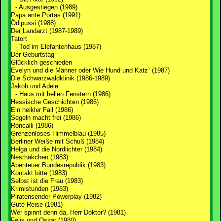
- Ausgestiegen (1989)
Papa ante Portas (1991)
Ödipussi (1988)
Der Landarzt (1987-1989)
Tatort
- Tod im Elefantenhaus (1987)
Der Geburtstag
Glücklich geschieden
Evelyn und die Männer oder Wie Hund und Katz` (1987)
Die Schwarzwaldklinik (1986-1989)
Jakob und Adele
- Haus mit hellen Fenstern (1986)
Hessische Geschichten (1986)
Ein heikler Fall (1986)
Segeln macht frei (1986)
Roncalli (1986)
Grenzenloses Himmelblau (1985)
Berliner Weiße mit Schuß (1984)
Helga und die Nordlichter (1984)
Nesthäkchen (1983)
Abenteuer Bundesrepublik (1983)
Kontakt bitte (1983)
Selbst ist die Frau (1983)
Krimistunden (1983)
Piratensender Powerplay (1982)
Gute Reise (1981)
Wer spinnt denn da, Herr Doktor? (1981)
Felix und Oskar (1980)