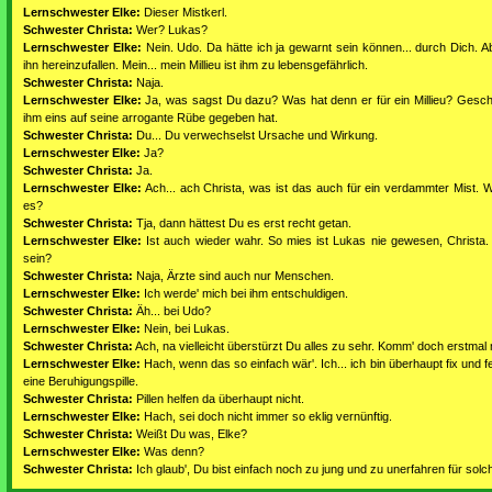
Lernschwester Elke:
Dieser Mistkerl.
Schwester Christa:
Wer? Lukas?
Lernschwester Elke:
Nein. Udo. Da hätte ich ja gewarnt sein können... durch Dich. Ab
ihn hereinzufallen. Mein... mein Millieu ist ihm zu lebensgefährlich.
Schwester Christa:
Naja.
Lernschwester Elke:
Ja, was sagst Du dazu? Was hat denn er für ein Millieu? Gesch
ihm eins auf seine arrogante Rübe gegeben hat.
Schwester Christa:
Du... Du verwechselst Ursache und Wirkung.
Lernschwester Elke:
Ja?
Schwester Christa:
Ja.
Lernschwester Elke:
Ach... ach Christa, was ist das auch für ein verdammter Mist. 
es?
Schwester Christa:
Tja, dann hättest Du es erst recht getan.
Lernschwester Elke:
Ist auch wieder wahr. So mies ist Lukas nie gewesen, Christa. 
sein?
Schwester Christa:
Naja, Ärzte sind auch nur Menschen.
Lernschwester Elke:
Ich werde' mich bei ihm entschuldigen.
Schwester Christa:
Äh... bei Udo?
Lernschwester Elke:
Nein, bei Lukas.
Schwester Christa:
Ach, na vielleicht überstürzt Du alles zu sehr. Komm' doch erstmal m
Lernschwester Elke:
Hach, wenn das so einfach wär'. Ich... ich bin überhaupt fix und f
eine Beruhigungspille.
Schwester Christa:
Pillen helfen da überhaupt nicht.
Lernschwester Elke:
Hach, sei doch nicht immer so eklig vernünftig.
Schwester Christa:
Weißt Du was, Elke?
Lernschwester Elke:
Was denn?
Schwester Christa:
Ich glaub', Du bist einfach noch zu jung und zu unerfahren für so