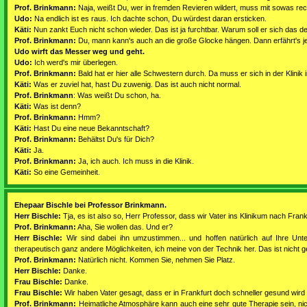
Prof. Brinkmann:
Naja, weißt Du, wer in fremden Revieren wildert, muss mit sowas re
Udo:
Na endlich ist es raus. Ich dachte schon, Du würdest daran ersticken.
Käti:
Nun zankt Euch nicht schon wieder. Das ist ja furchtbar. Warum soll er sich das d
Prof. Brinkmann:
Du, mann kann's auch an die große Glocke hängen. Dann erfährt's je
Udo wirft das Messer weg und geht.
Udo:
Ich werd's mir überlegen.
Prof. Brinkmann:
Bald hat er hier alle Schwestern durch. Da muss er sich in der Klinik
Käti:
Was er zuviel hat, hast Du zuwenig. Das ist auch nicht normal.
Prof. Brinkmann
: Was weißt Du schon, ha.
Käti:
Was ist denn?
Prof. Brinkmann:
Hmm?
Käti:
Hast Du eine neue Bekanntschaft?
Prof. Brinkmann:
Behältst Du's für Dich?
Käti:
Ja.
Prof. Brinkmann:
Ja, ich auch. Ich muss in die Klinik.
Käti:
So eine Gemeinheit.
Ehepaar Bischle bei Professor Brinkmann.
Herr Bischle:
Tja, es ist also so, Herr Professor, dass wir Vater ins Klinikum nach Frank
Prof. Brinkmann:
Aha, Sie wollen das. Und er?
Herr Bischle:
Wir sind dabei ihn umzustimmen... und hoffen natürlich auf Ihre Unte
therapeutisch ganz andere Möglichkeiten, ich meine von der Technik her. Das ist nicht g
Prof. Brinkmann:
Natürlich nicht. Kommen Sie, nehmen Sie Platz.
Herr Bischle:
Danke.
Frau Bischle:
Danke.
Frau Bischle:
Wir haben Vater gesagt, dass er in Frankfurt doch schneller gesund wird u
Prof. Brinkmann:
Heimatliche Atmosphäre kann auch eine sehr gute Therapie sein, ni