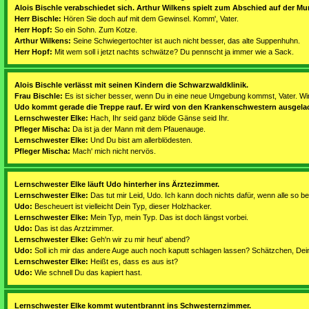
Alois Bischle verabschiedet sich. Arthur Wilkens spielt zum Abschied auf der M
Herr Bischle:
Hören Sie doch auf mit dem Gewinsel. Komm', Vater.
Herr Hopf:
So ein Sohn. Zum Kotze.
Arthur Wilkens:
Seine Schwiegertochter ist auch nicht besser, das alte Suppenhuhn.
Herr Hopf:
Mit wem soll i jetzt nachts schwätze? Du pennscht ja immer wie a Sack.
Alois Bischle verlässt mit seinen Kindern die Schwarzwaldklinik.
Frau Bischle:
Es ist sicher besser, wenn Du in eine neue Umgebung kommst, Vater. Wir
Udo kommt gerade die Treppe rauf. Er wird von den Krankenschwestern ausgela
Lernschwester Elke:
Hach, Ihr seid ganz blöde Gänse seid Ihr.
Pfleger Mischa:
Da ist ja der Mann mit dem Pfauenauge.
Lernschwester Elke:
Und Du bist am allerblödesten.
Pfleger Mischa:
Mach' mich nicht nervös.
Lernschwester Elke läuft Udo hinterher ins Ärztezimmer.
Lernschwester Elke:
Das tut mir Leid, Udo. Ich kann doch nichts dafür, wenn alle so b
Udo:
Bescheuert ist vielleicht Dein Typ, dieser Holzhacker.
Lernschwester Elke:
Mein Typ, mein Typ. Das ist doch längst vorbei.
Udo:
Das ist das Arztzimmer.
Lernschwester Elke:
Geh'n wir zu mir heut' abend?
Udo:
Soll ich mir das andere Auge auch noch kaputt schlagen lassen? Schätzchen, Dein
Lernschwester Elke:
Heißt es, dass es aus ist?
Udo:
Wie schnell Du das kapiert hast.
Lernschwester Elke kommt wutentbrannt ins Schwesternzimmer.