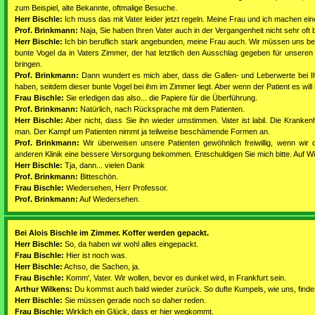
zum Beispiel, alte Bekannte, oftmalige Besuche.
Herr Bischle:
Ich muss das mit Vater leider jetzt regeln. Meine Frau und ich machen ei
Prof. Brinkmann:
Naja, Sie haben Ihren Vater auch in der Vergangenheit nicht sehr oft 
Herr Bischle:
Ich bin beruflich stark angebunden, meine Frau auch. Wir müssen uns beid
bunte Vogel da in Vaters Zimmer, der hat letztlich den Ausschlag gegeben für unseren
bringen.
Prof. Brinkmann:
Dann wundert es mich aber, dass die Gallen- und Leberwerte bei I
haben, seitdem dieser bunte Vogel bei ihm im Zimmer liegt. Aber wenn der Patient es will 
Frau Bischle:
Sie erledigen das also... die Papiere für die Überführung.
Prof. Brinkmann:
Natürlich, nach Rücksprache mit dem Patienten.
Herr Bischle:
Aber nicht, dass Sie ihn wieder umstimmen. Vater ist labil. Die Kranken
man. Der Kampf um Patienten nimmt ja teilweise beschämende Formen an.
Prof. Brinkmann:
Wir überweisen unsere Patienten gewöhnlich freiwillig, wenn wir 
anderen Klinik eine bessere Versorgung bekommen. Entschuldigen Sie mich bitte. Auf W
Herr Bischle:
Tja, dann... vielen Dank
Prof. Brinkmann:
Bitteschön.
Frau Bischle:
Wiedersehen, Herr Professor.
Prof. Brinkmann:
Auf Wiedersehen.
Bei Alois Bischle im Zimmer. Koffer werden gepackt.
Herr Bischle:
So, da haben wir wohl alles eingepackt.
Frau Bischle:
Hier ist noch was.
Herr Bischle:
Achso, die Sachen, ja.
Frau Bischle:
Komm', Vater. Wir wollen, bevor es dunkel wird, in Frankfurt sein.
Arthur Wilkens:
Du kommst auch bald wieder zurück. So dufte Kumpels, wie uns, findes
Herr Bischle:
Sie müssen gerade noch so daher reden.
Frau Bischle:
Wirklich ein Glück, dass er hier wegkommt.