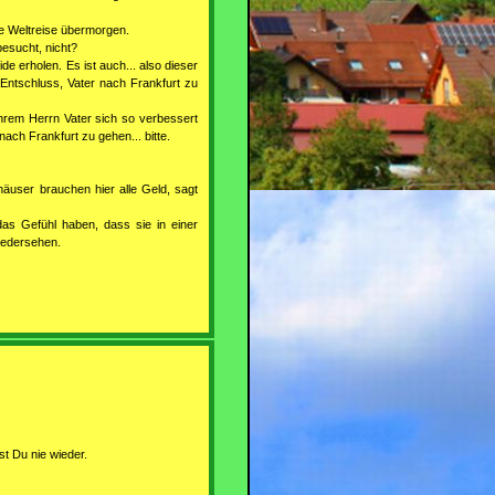
ne Weltreise übermorgen.
besucht, nicht?
e erholen. Es ist auch... also dieser
 Entschluss, Vater nach Frankfurt zu
hrem Herrn Vater sich so verbessert
nach Frankfurt zu gehen... bitte.
häuser brauchen hier alle Geld, sagt
das Gefühl haben, dass sie in einer
iedersehen.
t Du nie wieder.