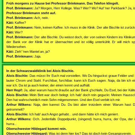
Früh morgens zu Hause bei Professor Brinkmann. Das Telefon klingelt.
Prof. Brinkmann:
Ja? Morgen, Herr Kollege. Was? Wer? Wo? Auf 'ner Parkbank? Ja, is
Professor Brinkmann steht auf.
Prof. Brinkmann:
Ach, nein.
Käti:
Kaffee?
Prof. Brinkmann:
Nein, keinen Kaffee. Ich muss in die Klinik. Der alte Bischle ist zurück
Käti:
Wer?
Prof. Brinkmann:
Der alte Bischle. Du weisst doch, der von seinen Kindern ins Klinik
der Bank vor der Klinik hat er übernachtet und ist völlig unterkühlt. Er will mich sp
Wiedersehen.
Käti:
Zieh' 'nen Mantel an, ja?
Prof. Brinkmann:
Jaja.
In der Schwarzwaldklinik bei Alois Bischle.
Alois Bischle:
Das müsst Ihr Euch mal vorstellen. Wo Du hinguckst graue Felder und l
lauter Chrom und Stahl. Furchtbar, furchtbar. kann ich Euch sagen. Naja, da bin ich
war ich. Da ist ja auch keiner, der einen kennt und aufhält.
Herr Hopf:
Ja, aber warum hascht drauße auf der Bank g'schlafe, Du Esel, bei der Kält
Alois Bischle:
Mein Bett war doch belegt. Ich hab' doch rein geguckt. Meinen Haussch
Den hat wahrscheinlich mein Sohn mitgenommen. Und den Esel verbitt ich mir.
Arthur Wilkens:
Naja, den kannst Du. Du bist aber trotzdem einer. Warum hast D
getrommelt?
Alois Bischle:
Ich hab' auch Angst gehabt... und dann hätte ich mich geniert.
Arthur Wilkens:
Och. Jedenfalls Doppelpunkt, (singend) hurra, hurra, der Opa, der ist
hurra...
Oberschwester Hildegard kommt rein.
Oberschwester Hildegard:
Was ist denn hier los? Das ist doch kein Gesangsverein.