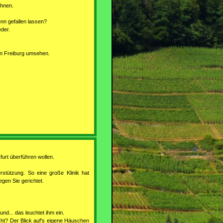
chnen.
enn gefallen lassen?
der.
 in Freiburg umsehen.
furt überführen wollen.
rstützung. So eine große Klinik hat
egen Sie gerichtet.
nd... das leuchtet ihm ein.
cht? Der Blick auf's eigene Häuschen