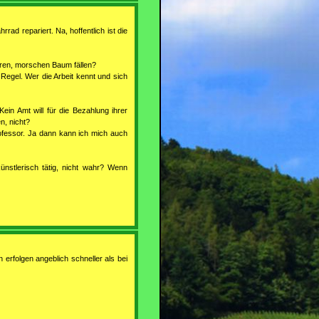
rrad repariert. Na, hoffentlich ist die
eren, morschen Baum fällen?
Regel. Wer die Arbeit kennt und sich
Kein Amt will für die Bezahlung ihrer
n, nicht?
rofessor. Ja dann kann ich mich auch
nstlerisch tätig, nicht wahr? Wenn
 erfolgen angeblich schneller als bei