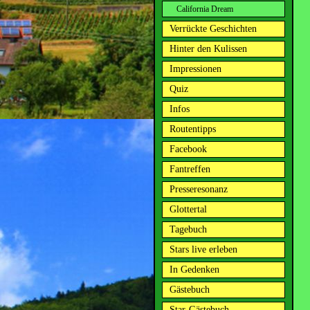
California Dream
Verrückte Geschichten
Hinter den Kulissen
Impressionen
Quiz
Infos
Routentipps
Facebook
Fantreffen
Presseresonanz
Glottertal
Tagebuch
Stars live erleben
In Gedenken
Gästebuch
Star-Gästebuch