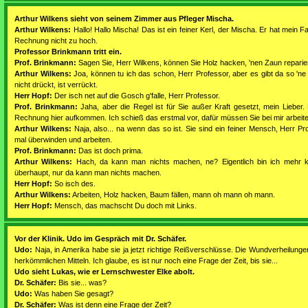
Arthur Wilkens sieht von seinem Zimmer aus Pfleger Mischa.
Arthur Wilkens:
Hallo! Hallo Mischa! Das ist ein feiner Kerl, der Mischa. Er hat mein Fah
Rechnung nicht zu hoch.
Professor Brinkmann tritt ein.
Prof. Brinkmann:
Sagen Sie, Herr Wilkens, können Sie Holz hacken, 'nen Zaun repari
Arthur Wilkens:
Joa, können tu ich das schon, Herr Professor, aber es gibt da so 'ne 
nicht drückt, ist verrückt.
Herr Hopf:
Der isch net auf die Gosch g'falle, Herr Professor.
Prof. Brinkmann:
Jaha, aber die Regel ist für Sie außer Kraft gesetzt, mein Lieber. 
Rechnung hier aufkommen. Ich schieß das erstmal vor, dafür müssen Sie bei mir arbeite
Arthur Wilkens:
Naja, also... na wenn das so ist. Sie sind ein feiner Mensch, Herr P
mal überwinden und arbeiten.
Prof. Brinkmann:
Das ist doch prima.
Arthur Wilkens:
Hach, da kann man nichts machen, ne? Eigentlich bin ich mehr kü
überhaupt, nur da kann man nichts machen.
Herr Hopf:
So isch des.
Arthur Wilkens:
Arbeiten, Holz hacken, Baum fällen, mann oh mann oh mann.
Herr Hopf:
Mensch, das machscht Du doch mit Links.
Vor der Klinik. Udo im Gespräch mit Dr. Schäfer.
Udo:
Naja, in Amerika habe sie ja jetzt richtige Reißverschlüsse. Die Wundverheilungen
herkömmlichen Mitteln. Ich glaube, es ist nur noch eine Frage der Zeit, bis sie...
Udo sieht Lukas, wie er Lernschwester Elke abolt.
Dr. Schäfer:
Bis sie... was?
Udo:
Was haben Sie gesagt?
Dr. Schäfer:
Was ist denn eine Frage der Zeit?