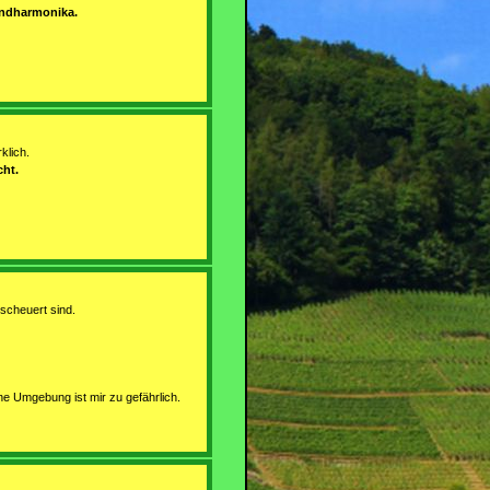
undharmonika.
klich.
cht.
escheuert sind.
e Umgebung ist mir zu gefährlich.