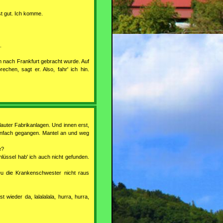
t gut. Ich komme.
.
um nach Frankfurt gebracht wurde. Auf
rechen, sagt er. Also, fahr' ich hin.
auter Fabrikanlagen. Und innen erst,
 einfach gegangen. Mantel an und weg
e?
lüssel hab' ich auch nicht gefunden.
u die Krankenschwester nicht raus
 wieder da, lalalalala, hurra, hurra,