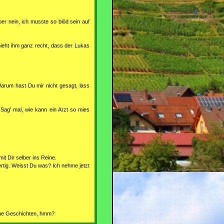
er nein, ich musste so blöd sein auf
ieht ihm ganz recht, dass der Lukas
Warum hast Du mir nicht gesagt, lass
Sag' mal, wie kann ein Arzt so mies
it Dir selber ins Reine.
ertig. Weisst Du was? Ich nehme jetzt
lche Geschichten, hmm?