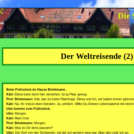
Die 
nik
Der Weltreisende (2)
Beim Frühstück im Hause Brinkmann.
Käti:
Elena kann doch hier einziehen. Ist ja Platz genug.
Prof. Brinkmann:
Käti, das ist keine Platzfrage. Elena und ich, wir haben immer getren
Käti:
Na, Ihr müsst eben heiraten. Ja, wirklich. Willst Du Deinen Lebensabend mit einem..
Udo kommt zum Frühstück.
Udo:
Morgen.
Käti:
Mein Gott.
Prof. Brinkmann:
Morgen.
Käti:
Was ist Dir denn passiert?
Udo:
Der Kerl von der Schwester, mit der ich gestern weg war. Aber den zeig' ich an.