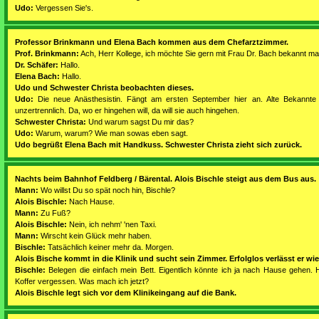
Udo:
Vergessen Sie's.
Professor Brinkmann und Elena Bach kommen aus dem Chefarztzimmer.
Prof. Brinkmann:
Ach, Herr Kollege, ich möchte Sie gern mit Frau Dr. Bach bekannt ma
Dr. Schäfer:
Hallo.
Elena Bach:
Hallo.
Udo und Schwester Christa beobachten dieses.
Udo:
Die neue Anästhesistin. Fängt am ersten September hier an. Alte Bekannte
unzertrennlich. Da, wo er hingehen will, da will sie auch hingehen.
Schwester Christa:
Und warum sagst Du mir das?
Udo:
Warum, warum? Wie man sowas eben sagt.
Udo begrüßt Elena Bach mit Handkuss. Schwester Christa zieht sich zurück.
Nachts beim Bahnhof Feldberg / Bärental. Alois Bischle steigt aus dem Bus aus.
Mann:
Wo willst Du so spät noch hin, Bischle?
Alois Bischle:
Nach Hause.
Mann:
Zu Fuß?
Alois Bischle:
Nein, ich nehm' 'nen Taxi.
Mann:
Wirscht kein Glück mehr haben.
Bischle:
Tatsächlich keiner mehr da. Morgen.
Alois Bische kommt in die Klinik und sucht sein Zimmer. Erfolglos verlässt er wied
Bischle:
Belegen die einfach mein Bett. Eigentlich könnte ich ja nach Hause gehen. 
Koffer vergessen. Was mach ich jetzt?
Alois Bischle legt sich vor dem Klinikeingang auf die Bank.