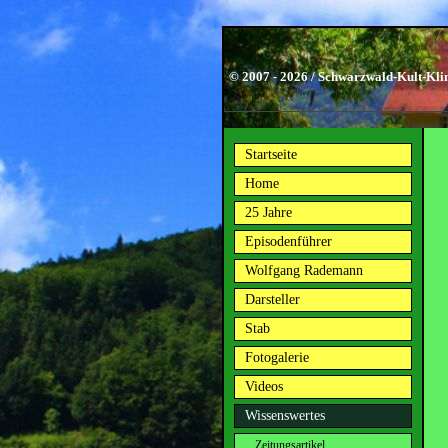
© 2007 - 2026 / Schwarzwald-Kult-Kli
Startseite
Home
25 Jahre
Episodenführer
Wolfgang Rademann
Darsteller
Stab
Fotogalerie
Videos
Wissenswertes
Zeitungsartikel