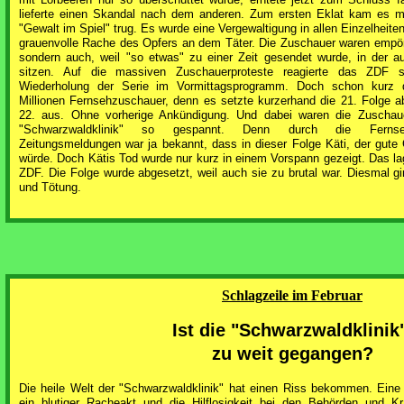
lieferte einen Skandal nach dem anderen. Zum ersten Eklat kam es mit
"Gewalt im Spiel" trug. Es wurde eine Vergewaltigung in allen Einzelheite
grauenvolle Rache des Opfers an dem Täter. Die Zuschauer waren empört. 
sondern auch, weil "so etwas" zu einer Zeit gesendet wurde, in der 
sitzen. Auf die massiven Zuschauerproteste reagierte das ZDF s
Wiederholung der Serie im Vormittagsprogramm. Doch schon kurz d
Millionen Fernsehzuschauer, denn es setzte kurzerhand die 21. Folge ab
22. aus. Ohne vorherige Ankündigung. Und dabei waren die Zuschaue
"Schwarzwaldklinik" so gespannt. Denn durch die Fernsehp
Zeitungsmeldungen war ja bekannt, dass in dieser Folge Käti, der gute
würde. Doch Kätis Tod wurde nur kurz in einem Vorspann gezeigt. Das lag
ZDF. Die Folge wurde abgesetzt, weil auch sie zu brutal war. Diesmal 
und Tötung.
Schlagzeile im Februar
Ist die "Schwarzwaldklinik
zu weit gegangen?
Die heile Welt der "Schwarzwaldklinik" hat einen Riss bekommen. Eine 
ein blutiger Racheakt und die Hilflosigkeit bei den Behörden und K