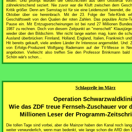
leiden. Und prompt wurden die Geschichten aus dem Glottertal von i
zähneknirschend seziert. Nie zuvor war die Kluft zwischen dem Ges
Kritik größer. Denn am Samstag ist für sie eine Leidenszeit beendet, di
Oktober über sie hereinbrach. Mit der 23. Folge der Tele-Klinik e
Geschäftswelt von den Qualen der roten Zahlen. Das populäre Ärzte-Tea
Pause ein. Mit Entzugserscheinungen ist bei rund 27 Millionen Bund
1987 zu rechnen. Doch von diesem Zeitpunkt an "menschelt" Klausjürge
wieder über den Bildschirm. Wer nicht lange warten mag, kann die schw
Ausland überbrücken: Finnland, Holland, England, Italien, Frankreich un
Hit bereits gekauft, viele andere Länder ihr Interesse angemeldet. Und: Z
von Erfolgs-Produzent Wolfgang Rademann auf der TV-Messe in Ne
angeboten. Vielleicht also treffen Sie den Professor Brinkmann bald 
Schön wär's schon...
Schlagzeile im März
Operation Schwarzwaldklini
Wie das ZDF treue Fernseh-Zuschauer vor d
Millionen Leser der Programm-Zeitschrif
Die tollen Tage sind vorbei, aber die Mainzer haben den Kanal noch lange
weiter verwunderlich, wenn man bedenkt, wie lange schon die ARD den