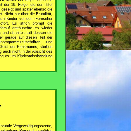
 der 19. Folge, die den Titel
n gezeigt und später ebenso die
Nicht nur über die Brutalität,
auch Kinder vor dem Fernseher
ofort. Es strich prompt die
arauf enttäuschte es wieder
 und strahlte statt dessen die
r gerade auf diesen Teil der
rogrammzeitschriften und
 Geist der Brinkmanns, sterben
 auch nicht in der Absicht des
ging es um Kindesmisshandlung
"
brutale Vergewaltigungsszene,
rankenhaus-Personal empörten