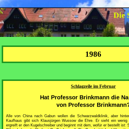
Die 
nik
1986
Schlagzeile im Februar
Hat Professor Brinkmann die Na
von Professor Brinkmann
Alle von China nach Gabun wollen die Schwarzwaldklinik, aber hinte
Kaufhaus gibt sich Klausjürgen Wussow die Ehre. Er sieht ein wenig
ergreift er den Kugelschreiber und beginnt mit dem, wofür er bestellt ist