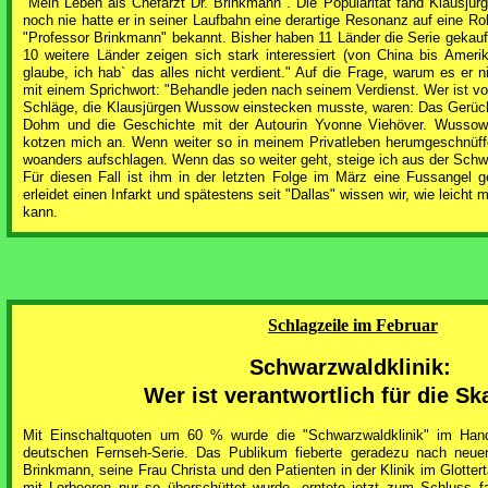
"Mein Leben als Chefarzt Dr. Brinkmann". Die Popularität fand Klausjü
noch nie hatte er in seiner Laufbahn eine derartige Resonanz auf eine Rol
"Professor Brinkmann" bekannt. Bisher haben 11 Länder die Serie gekauf
10 weitere Länder zeigen sich stark interessiert (von China bis Ameri
glaube, ich hab` das alles nicht verdient." Auf die Frage, warum es er ni
mit einem Sprichwort: "Behandle jeden nach seinem Verdienst. Wer ist vo
Schläge, die Klausjürgen Wussow einstecken musste, waren: Das Gerüch
Dohm und die Geschichte mit der Autourin Yvonne Viehöver. Wussow:
kotzen mich an. Wenn weiter so in meinem Privatleben herumgeschnüffe
woanders aufschlagen. Wenn das so weiter geht, steige ich aus der Schwa
Für diesen Fall ist ihm in der letzten Folge im März eine Fussangel g
erleidet einen Infarkt und spätestens seit "Dallas" wissen wir, wie leicht
kann.
Schlagzeile im Februar
Schwarzwaldklinik:
Wer ist verantwortlich für die S
Mit Einschaltquoten um 60 % wurde die "Schwarzwaldklinik" im Hand
deutschen Fernseh-Serie. Das Publikum fieberte geradezu nach neue
Brinkmann, seine Frau Christa und den Patienten in der Klinik im Glottert
mit Lorbeeren nur so überschüttet wurde, erntete jetzt zum Schluss fa