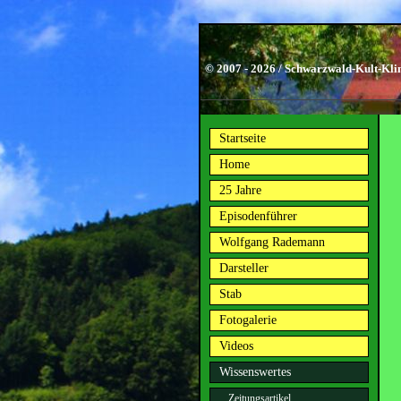
© 2007 - 2026 / Schwarzwald-Kult-Kli
Startseite
Home
25 Jahre
Episodenführer
Wolfgang Rademann
Darsteller
Stab
Fotogalerie
Videos
Wissenswertes
Zeitungsartikel