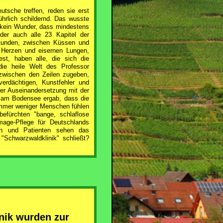
tsche treffen, reden sie erst
ührlich schildernd. Das wusste
r kein Wunder, dass mindestens
der auch alle 23 Kapitel der
Stunden, zwischen Küssen und
 Herzen und eisernen Lungen,
st, haben alle, die sich die
die heile Welt des Professor
zwischen den Zeilen zugeben,
verdächtigen, Kunstfehler und
er Auseinandersetzung mit der
e am Bodensee ergab, dass die
 Immer weniger Menschen fühlen
efürchten "bange, schlaflose
mage-Pflege für Deutschlands
rn und Patienten sehen das
"Schwarzwaldklinik" schließt?
nik wurden zur