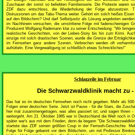
Zuschauer der sonst so beliebten Familienserie. Die Proteste waren s
ZDF dazu entschloss, die Wiederholung der Folge abzusetzen. Tr
Diskussionen um das Tabu-Thema weiter. Gehört ein solch heißes Eisen 
auf den Bildschirm? Und darf Selbstjustiz als Lösung angeboten werden?
im Nachhinein versuchen, die umstrittene Folge mit fadenscheinigen Gr
Produzent Wolfgang Rademann klar zu seiner Entscheidung: "Wir bringen
realistische Geschichten, von der Liebes-Story bis hin zum Krimi. Auch
einzige mit solch drastischen Szenen, wurde die Grenze der Erträglichkeit
im Fernsehen ganz andere Szenen. Verbrechen werden oft verharmlo
aufrütteln. Eine Vergewaltigung ist schließlich etwas Schreckliches!"
Schlagzeile im Februar
Die Schwarzwaldklinik macht zu -
Das hat es im deutschen Fernsehen noch nicht gegeben. Mehr als 500
Folgen einer deutschen Serie. Jetzt ist Pause - für die Stars, die Zuscha
hier mal zusammengetragen, was alles passiert ist, und sagen Ihnen -
weitergeht. Am 21. Oktober 1985 war in Deutschland die Welt noch in 
später war's aus mit dem Frieden, denn da begann "Die Schwarzwaldklinik
startete das ZDF seinen größten Coup in der Fernseh-Geschichte. Meh
Folge für Folge gebannt vor dem Bildschirm, um mit Professor Brink