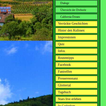
Dialoge
Übersicht der Drehorte
California Dream
Verrückte Geschichten
Hinter den Kulissen
Impressionen
Quiz
Infos
Routentipps
Facebook
Fantreffen
Presseresonanz
Glottertal
Tagebuch
Stars live erleben
In Gedenken