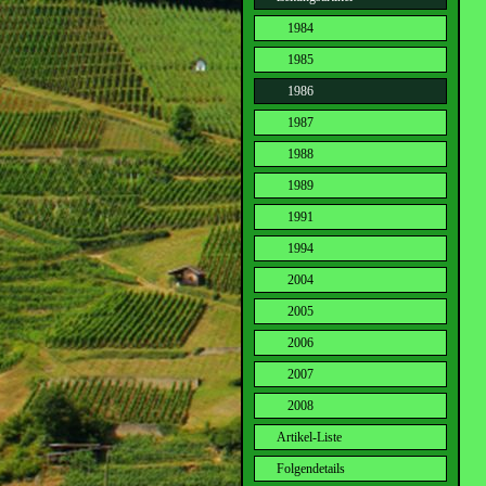
1984
1985
1986
1987
1988
1989
1991
1994
2004
2005
2006
2007
2008
Artikel-Liste
Folgendetails