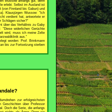
rgen Wussow anfangs gut, denn
le erlebt. Selbst im Ausland ist
t (von Finnland bis Gabun) und
ka). Klausjürgen Wussow: "Ich
cht verdient hat, antwortete er
r Schlägen sicher?"
t über das Verhältnis zu Gaby
 "Diese widerlichen Gerüchte
lt wird, muss ich meine Zelte
rzwaldklinik aus."
elegt worden: Prof. Brinkmann
 man bis zur Fortsetzung sterben
kandale?
umdrehen zur erfolgreichsten
n Geschichten über Professor
al. Doch die Serie, die anfangs
st nichts als Ärger. Denn sie