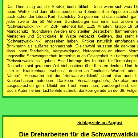
Das Thema lag auf der Straße, buchstäblich. Denn wenn sich zwei Deu
übers Wetter und dann übers persönliche Befinden, ihre Zipperlein ausf
auch schon der Literat Kurt Tucholsky. So gesehen ist das natürlich ga
jeder zweite der 60 Millionen Bundesbürger das eine, das andere o
"Schwarzwaldklinik" im ZDF miterlebt hat: 1125 Minuten, knapp 19 
Mundschutz, fruchtbaren Weiden und sterilen Bestecken, flammenden
Menschen und Schicksale, in Watte verpackt. Gelitten, das steht fe
"Schwarzwaldklinik" angesehen haben. Kritiker natürlich empfanden 
Brinkmann als äußerst schmerzhaft. Gleichwohl mussten sie dankbar 
dass ihnen Sterbehilfe, Vergewaltigung, Notoperation an einem Mord
ungewollte Schwangerschaft immerhin auch Gelegenheit zu tiefergehend
"Schwarzwaldklinik" gaben. Eine Umfrage des Instituts für Demoskopi
Deutschen seit geraumer Zeit viel positiver über Kliniken denken. Und:
sich im Krankenhaus "wehrlos", denken an "endloses Warten" oder b
Nächte". Honorarfrei hat die "Schwarzwaldklinik" damit also auch I
Krankenhäuser betrieben. Dankbare Verwaltungschefs, Ärztekamme
ausgesprochen gern. Bleibt ein Trost, wenn nun, vorübergehend, die 
Doch: Autor Herbert Lichtenfeld schreibt dankbar gerade an der 39. Folge.
Schlagzeile im August
Die Dreharbeiten für die Schwarzwaldkli