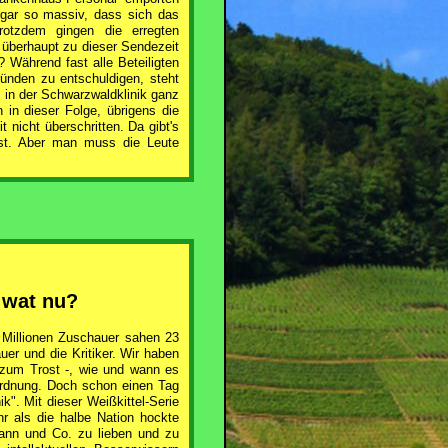
ogar so massiv, dass sich das
otzdem gingen die erregten
überhaupt zu dieser Sendezeit
 Während fast alle Beteiligten
ünden zu entschuldigen, steht
 in der Schwarzwaldklinik ganz
 in dieser Folge, übrigens die
 nicht überschritten. Da gibt's
st. Aber man muss die Leute
 wat nu?
 Millionen Zuschauer sahen 23
uer und die Kritiker. Wir haben
 zum Trost -, wie und wann es
Ordnung. Doch schon einen Tag
". Mit dieser Weißkittel-Serie
r als die halbe Nation hockte
mann und Co. zu lieben und zu