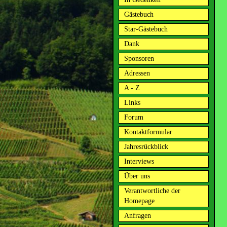
Gästebuch
Star-Gästebuch
Dank
Sponsoren
Adressen
A - Z
Links
Forum
Kontaktformular
Jahresrückblick
Interviews
Über uns
Verantwortliche der
Homepage
Anfragen