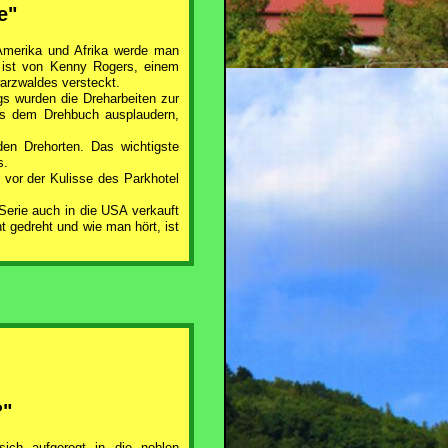
e"
Amerika und Afrika werde man
e ist von Kenny Rogers, einem
arzwaldes versteckt.
gs wurden die Dreharbeiten zur
us dem Drehbuch ausplaudern,
den Drehorten. Das wichtigste
s.
 vor der Kulisse des Parkhotel
Serie auch in die USA verkauft
t gedreht und wie man hört, ist
?"
sich aufgeregt in die noblen