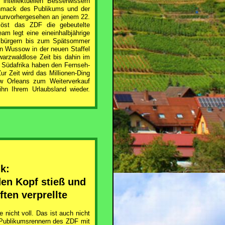
ntellektuellen Besserwissern
chmack des Publikums und der
e unvorhergesehen an jenem 22.
rlöst das ZDF die gebeutelte
m legt eine eineinhalbjährige
esbürgern bis zum Spätsommer
n Wussow in der neuen Staffel
arzwaldlose Zeit bis dahin im
d Südafrika haben den Fernseh-
ur Zeit wird das Millionen-Ding
w Orleans zum Weiterverkauf
ihn Ihrem Urlaubsland wieder.
k:
en Kopf stieß und
ten verprellte
 nicht voll. Das ist auch nicht
 Publikumsrennern des ZDF mit