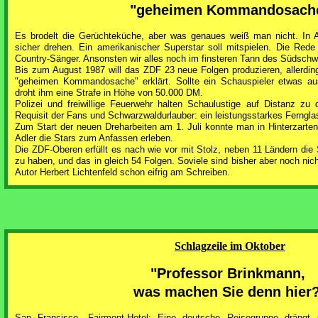
"geheimen Kommandosach
Es brodelt die Gerüchteküche, aber was genaues weiß man nicht. In 
sicher drehen. Ein amerikanischer Superstar soll mitspielen. Die Red
Country-Sänger. Ansonsten wir alles noch im finsteren Tann des Südschw
Bis zum August 1987 will das ZDF 23 neue Folgen produzieren, allerdin
"geheimen Kommandosache" erklärt. Sollte ein Schauspieler etwas a
droht ihm eine Strafe in Höhe von 50.000 DM.
Polizei und freiwillige Feuerwehr halten Schaulustige auf Distanz zu 
Requisit der Fans und Schwarzwaldurlauber: ein leistungsstarkes Ferngla
Zum Start der neuen Dreharbeiten am 1. Juli konnte man in Hinterzarten
Adler die Stars zum Anfassen erleben.
Die ZDF-Oberen erfüllt es nach wie vor mit Stolz, neben 11 Ländern die 
zu haben, und das in gleich 54 Folgen. Soviele sind bisher aber noch nich
Autor Herbert Lichtenfeld schon eifrig am Schreiben.
Schlagzeile im Oktober
"Professor Brinkmann,
was machen Sie denn hier
San Francisco, Fairmont-Hotel: Eine deutsche Reisegruppe drängt 