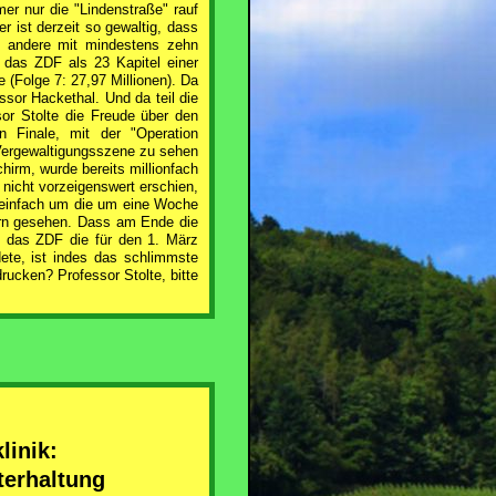
er nur die "Lindenstraße" rauf
r ist derzeit so gewaltig, dass
e andere mit mindestens zehn
 das ZDF als 23 Kapitel einer
 (Folge 7: 27,97 Millionen). Da
ssor Hackethal. Und da teil die
r Stolte die Freude über den
Finale, mit der "Operation
 Vergewaltigungsszene zu sehen
chirm, wurde bereits millionfach
nicht vorzeigenswert erschien,
 einfach um die um eine Woche
ern gesehen. Dass am Ende die
il das ZDF die für den 1. März
dete, ist indes das schlimmste
ucken? Professor Stolte, bitte
linik:
terhaltung