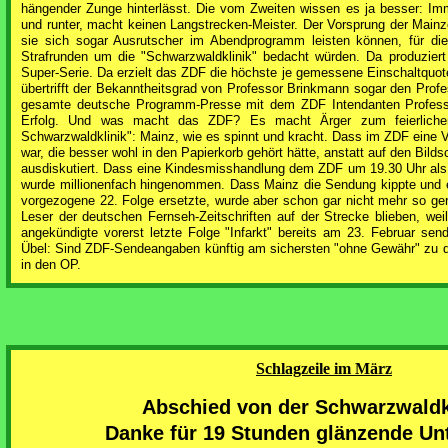
hängender Zunge hinterlässt. Die vom Zweiten wissen es ja besser: Imm
und runter, macht keinen Langstrecken-Meister. Der Vorsprung der Mainze
sie sich sogar Ausrutscher im Abendprogramm leisten können, für di
Strafrunden um die "Schwarzwaldklinik" bedacht würden. Da produziert
Super-Serie. Da erzielt das ZDF die höchste je gemessene Einschaltquote
übertrifft der Bekanntheitsgrad von Professor Brinkmann sogar den Profe
gesamte deutsche Programm-Presse mit dem ZDF Intendanten Professo
Erfolg. Und was macht das ZDF? Es macht Ärger zum feierlichen 
Schwarzwaldklinik": Mainz, wie es spinnt und kracht. Dass im ZDF eine
war, die besser wohl in den Papierkorb gehört hätte, anstatt auf den Bilds
ausdiskutiert. Dass eine Kindesmisshandlung dem ZDF um 19.30 Uhr als 
wurde millionenfach hingenommen. Dass Mainz die Sendung kippte und
vorgezogene 22. Folge ersetzte, wurde aber schon gar nicht mehr so g
Leser der deutschen Fernseh-Zeitschriften auf der Strecke blieben, we
angekündigte vorerst letzte Folge "Infarkt" bereits am 23. Februar sen
Übel: Sind ZDF-Sendeangaben künftig am sichersten "ohne Gewähr" zu dr
in den OP.
Schlagzeile im März
Abschied von der Schwarzwaldk
Danke für 19 Stunden glänzende Un