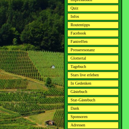
Quiz
Infos
Routentipps
Facebook
Fantreffen
Presseresonanz
Glottertal
Tagebuch
Stars live erleben
In Gedenken
Gästebuch
Star-Gästebuch
Dank
Sponsoren
Adressen