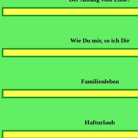
Die Schwarzwaldklinik s03e01 47 D
vom Ende
Wie Du mir, so ich Dir
Die Schwarzwaldklinik s03e02 48 W
so ich Dir
Familienleben
Die Schwarzwaldklinik s03e03 49
Familienleben
Hafturlaub