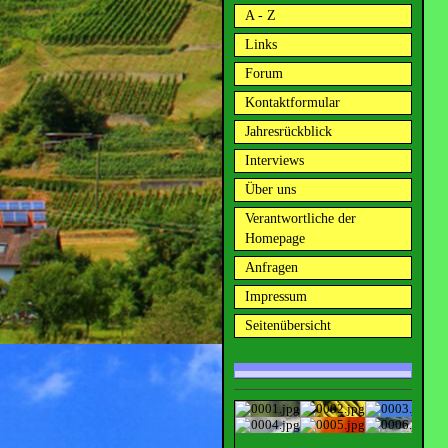
A - Z
Links
Forum
Kontaktformular
Jahresrückblick
Interviews
Über uns
Verantwortliche der
Homepage
Anfragen
Impressum
Seitenübersicht