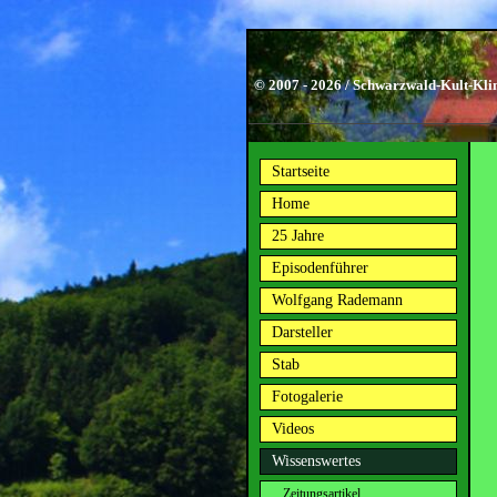
© 2007 - 2026 / Schwarzwald-Kult-Kli
Startseite
Home
25 Jahre
Episodenführer
Wolfgang Rademann
Darsteller
Stab
Fotogalerie
Videos
Wissenswertes
Zeitungsartikel