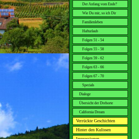
Der Anfang vom Ende?
Wie Du mir, so ich Dir
Familienleben
Hafturlaub
Folgen 51 - 54
Folgen 55 - 58
Folgen 59 - 62
Folgen 63 - 66
Folgen 67 - 70
Specials
Dialoge
Übersicht der Drehorte
California Dream
Verrückte Geschichten
Hinter den Kulissen
Impressionen