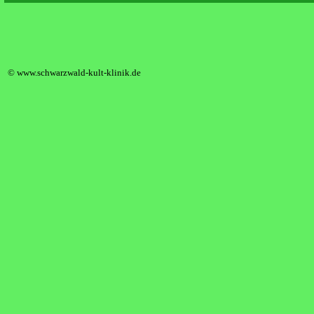
Die Schwarzwaldklinik s03e04 50 Ha
© www.schwarzwald-kult-klinik.de