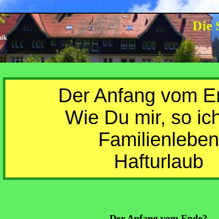
Die 
nik
Der Anfang vom E
Wie Du mir, so ich
Familienleben
Hafturlaub
Der Anfang vom Ende?