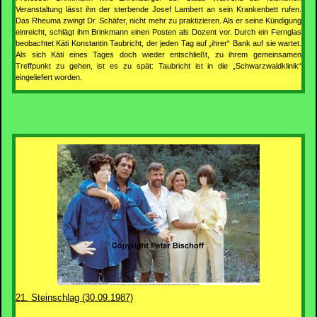
Veranstaltung lässt ihn der sterbende Josef Lambert an sein Krankenbett rufen.
Das Rheuma zwingt Dr. Schäfer, nicht mehr zu praktizieren. Als er seine Kündigung
einreicht, schlägt ihm Brinkmann einen Posten als Dozent vor. Durch ein Fernglas
beobachtet Käti Konstantin Taubricht, der jeden Tag auf „ihrer“ Bank auf sie wartet.
Als sich Käti eines Tages doch wieder entschließt, zu ihrem gemeinsamen
Treffpunkt zu gehen, ist es zu spät: Taubricht ist in die „Schwarzwaldklinik“
eingeliefert worden.
21. Steinschlag (30.09.1987)