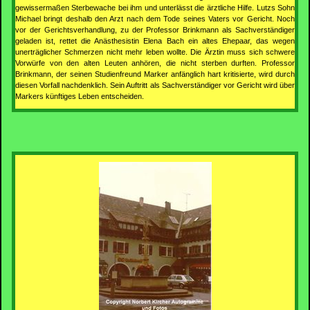
gewissermaßen Sterbewache bei ihm und unterlässt die ärztliche Hilfe. Lutzs Sohn
Michael bringt deshalb den Arzt nach dem Tode seines Vaters vor Gericht. Noch
vor der Gerichtsverhandlung, zu der Professor Brinkmann als Sachverständiger
geladen ist, rettet die Anästhesistin Elena Bach ein altes Ehepaar, das wegen
unerträglicher Schmerzen nicht mehr leben wollte. Die Ärztin muss sich schwere
Vorwürfe von den alten Leuten anhören, die nicht sterben durften. Professor
Brinkmann, der seinen Studienfreund Marker anfänglich hart kritisierte, wird durch
diesen Vorfall nachdenklich. Sein Auftritt als Sachverständiger vor Gericht wird über
Markers künftiges Leben entscheiden.