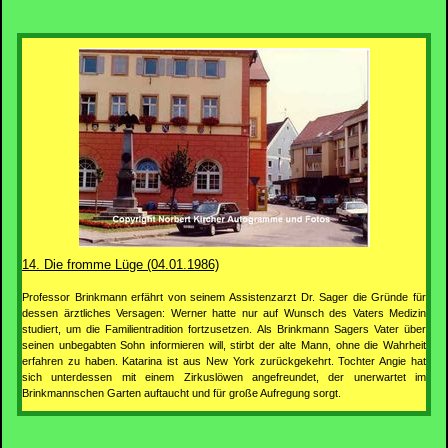
14. Die fromme Lüge (04.01.1986)
Professor Brinkmann erfährt von seinem Assistenzarzt Dr. Sager die Gründe für
dessen ärztliches Versagen: Werner hatte nur auf Wunsch des Vaters Medizin
studiert, um die Familientradition fortzusetzen. Als Brinkmann Sagers Vater über
seinen unbegabten Sohn informieren will, stirbt der alte Mann, ohne die Wahrheit
erfahren zu haben. Katarina ist aus New York zurückgekehrt. Tochter Angie hat
sich unterdessen mit einem Zirkuslöwen angefreundet, der unerwartet im
Brinkmannschen Garten auftaucht und für große Aufregung sorgt.