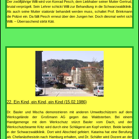
Der zwölfjährige Willi wird von Konrad Pesch, dem Liebhaber seiner Mutter Gertrud,
brutal verprügelt. Sein Lehrer schickt Willi zur Behandlung in die Schwarzwaldklinik.
Als auch seine Mutter stationär behandelt werden muss, schaltet Prof. Brinkmann
die Polizei ein. Da fällt Pesch erneut über den Jungen her. Doch diesmal wehrt sich
Willi. – Überraschend stirbt Käti.
22. Ein Kind, ein Kind, ein Kind (15.02.1986)
Dr. Basler und Mischa demonstrieren mit anderen Umweltschützern auf dem
Werksgelände der Großmann AG gegen das Waldsterben. Bei einem
Handgemenge mit dem Werkschutz stürzt Basler vom Dach, und der
Werkschutzbeamte Kritz wird durch eine Schlägerei am Kopf verletzt. Beide landen
in der Schwarzwaldklinik. Dort wird Abschied gefeiert. Katarina hat eine Berufung
als Chefanästhesistin nach Hamburg erhalten, und Dr. Schäfer wird Dozent an der