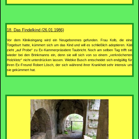
18. Das Findelkind (26.01.1986)
Vor dem Klinikeingang wird ein Neugeborenes gefunden. Frau Kolb, die eine
Totgeburt hatte, kümmert sich um das Kind und will es schließlich adoptieren. Käti
zieht „auf Probe“ zu Ex-Kammerpräsident Taubricht. Noch am selben Tag trifft sie
wieder bei den Brinkmanns ein, denn sie will sich von so einem „verknöcherten
Holzklotz“ nicht unterdrücken lassen. Wiebke Busch entscheidet sich endgültig für
ihren Ex-Freund Robert Lösch, der sich während ihrer Krankheit sehr intensiv um
sie gekümmert hat.