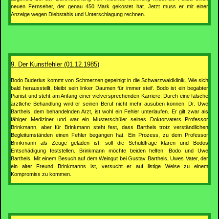
neuen Fernseher, der genau 450 Mark gekostet hat. Jetzt muss er mit einer
Anzeige wegen Diebstahls und Unterschlagung rechnen.
9. Der Kunstfehler (01.12.1985)
Bodo Buderius kommt von Schmerzen gepeinigt in die Schwarzwaldklinik. Wie sich
bald herausstellt, bleibt sein linker Daumen für immer steif. Bodo ist ein begabter
Pianist und steht am Anfang einer vielversprechenden Karriere. Durch eine falsche
ärztliche Behandlung wird er seinen Beruf nicht mehr ausüben können. Dr. Uwe
Barthels, dem behandelnden Arzt, ist wohl ein Fehler unterlaufen. Er gilt zwar als
fähiger Mediziner und war ein Musterschüler seines Doktorvaters Professor
Brinkmann, aber für Brinkmann steht fest, dass Barthels trotz verständlichen
Begleitumständen einen Fehler begangen hat. Ein Prozess, zu dem Professor
Brinkmann als Zeuge geladen ist, soll die Schuldfrage klären und Bodos
Entschädigung feststellen. Brinkmann möchte beiden helfen: Bodo und Uwe
Barthels. Mit einem Besuch auf dem Weingut bei Gustav Barthels, Uwes Vater, der
ein alter Freund Brinkmanns ist, versucht er auf listige Weise zu einem
Kompromiss zu kommen.