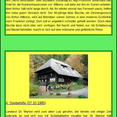
den „Nicht-Sesshaften“ kein Sozialamt zuständig ist, legt Professor Brinkmann das
Geld für die Krankenhauskosten vor. Wilkens soll dafür bei ihm im Garten arbeiten.
Aber Arthur hält nicht lange durch. Als ihn wieder einmal das Fernweh packt, helfen
ihm seine guten Vorsätze nicht. Der 80-jährige Alois Bischle, ein Zimmergenosse
von Arthur Wilkens, wird auf Betreiben seines Sohnes in eine moderne Großklinik
nach Frankfurt verlegt. Dort soll er angeblich schneller geheilt werden. Doch Alois
Bischle lässt nicht über sich verfügen: Bei Nacht und Nebel, nur mit Schlafanzug
und Mantel bekleidet, macht er sich auf eine mühsame und gefährliche Reise.
4. Sterbehilfe (27.10.1985)
Landarzt Dr. Marker wird zum alten Lutz gerufen, der bereits seit einiger Zeit
todkrank ist und sich nun mit Schlaftabletten vergiftet hat. Dr. Marker hält