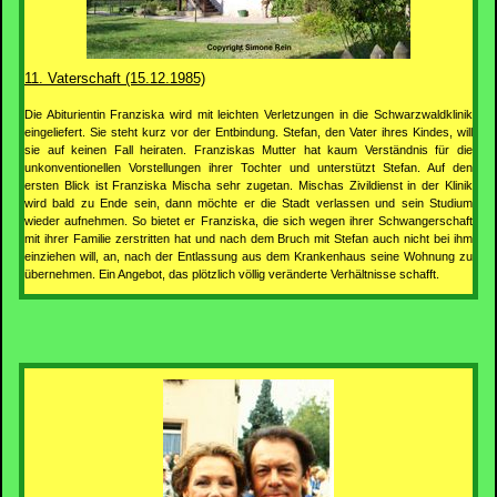
11. Vaterschaft (15.12.1985)
Die Abiturientin Franziska wird mit leichten Verletzungen in die Schwarzwaldklinik
eingeliefert. Sie steht kurz vor der Entbindung. Stefan, den Vater ihres Kindes, will
sie auf keinen Fall heiraten. Franziskas Mutter hat kaum Verständnis für die
unkonventionellen Vorstellungen ihrer Tochter und unterstützt Stefan. Auf den
ersten Blick ist Franziska Mischa sehr zugetan. Mischas Zivildienst in der Klinik
wird bald zu Ende sein, dann möchte er die Stadt verlassen und sein Studium
wieder aufnehmen. So bietet er Franziska, die sich wegen ihrer Schwangerschaft
mit ihrer Familie zerstritten hat und nach dem Bruch mit Stefan auch nicht bei ihm
einziehen will, an, nach der Entlassung aus dem Krankenhaus seine Wohnung zu
übernehmen. Ein Angebot, das plötzlich völlig veränderte Verhältnisse schafft.