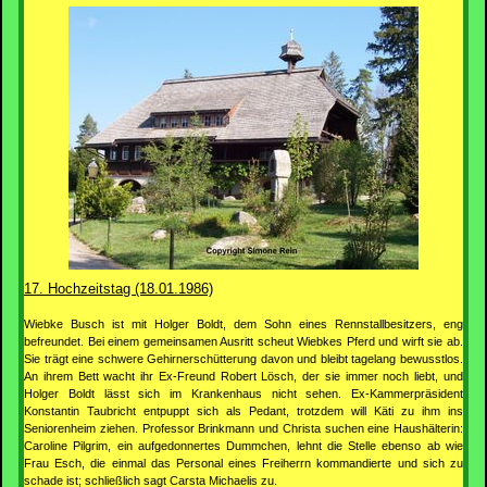
17. Hochzeitstag (18.01.1986)
Wiebke Busch ist mit Holger Boldt, dem Sohn eines Rennstallbesitzers, eng
befreundet. Bei einem gemeinsamen Ausritt scheut Wiebkes Pferd und wirft sie ab.
Sie trägt eine schwere Gehirnerschütterung davon und bleibt tagelang bewusstlos.
An ihrem Bett wacht ihr Ex-Freund Robert Lösch, der sie immer noch liebt, und
Holger Boldt lässt sich im Krankenhaus nicht sehen. Ex-Kammerpräsident
Konstantin Taubricht entpuppt sich als Pedant, trotzdem will Käti zu ihm ins
Seniorenheim ziehen. Professor Brinkmann und Christa suchen eine Haushälterin:
Caroline Pilgrim, ein aufgedonnertes Dummchen, lehnt die Stelle ebenso ab wie
Frau Esch, die einmal das Personal eines Freiherrn kommandierte und sich zu
schade ist; schließlich sagt Carsta Michaelis zu.