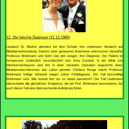
12. Die falsche Diagnose (21.12.1985)
Landarzt Dr. Marker attestiert bei dem Schüler Imo Lindemann Verdacht auf
Blinddarmentzündung. Zwecks einer genaueren Anamnese untersuchen daraufhin
Professor Brinkmann und Sohn Udo den Jungen. Ihre Diagnose: Der Patient ist
kerngesund. Urplötzlich verschlechtert sich Imos Zustand: In der Klinik von
Eibenkirchenhausen wird ihm in einer riskanten Operation angesichts eines
Blinddarmdurchbruches das Leben gerettet. Chefarzt Runge macht Professor
Brinkmann heftige Vorwürfe wegen seiner Fehldiagnose. Der Fall beschäftigt
Brinkmann sehr. Wie konnte ihm nur so etwas passieren? Der Fall Lindemann
überschattet alle glücklichen Ereignisse, die bei Prof. Brinkmann bevorstehen, bis
auch dieser Fall eine überraschende Aufklärung findet.