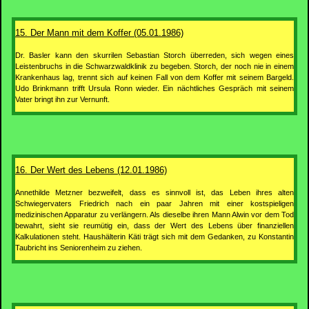
15. Der Mann mit dem Koffer (05.01.1986)
Dr. Basler kann den skurrilen Sebastian Storch überreden, sich wegen eines
Leistenbruchs in die Schwarzwaldklinik zu begeben. Storch, der noch nie in einem
Krankenhaus lag, trennt sich auf keinen Fall von dem Koffer mit seinem Bargeld.
Udo Brinkmann trifft Ursula Ronn wieder. Ein nächtliches Gespräch mit seinem
Vater bringt ihn zur Vernunft.
16. Der Wert des Lebens (12.01.1986)
Annethilde Metzner bezweifelt, dass es sinnvoll ist, das Leben ihres alten
Schwiegervaters Friedrich nach ein paar Jahren mit einer kostspieligen
medizinischen Apparatur zu verlängern. Als dieselbe ihren Mann Alwin vor dem Tod
bewahrt, sieht sie reumütig ein, dass der Wert des Lebens über finanziellen
Kalkulationen steht. Haushälterin Käti trägt sich mit dem Gedanken, zu Konstantin
Taubricht ins Seniorenheim zu ziehen.