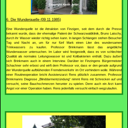
6. Die Wunderquelle (09.11.1985)
Eine Wunderquelle ist die Attraktion von Finzigen, seit dem durch die Presse
bekannt wurde, dass der ehemalige Patient der Schwarzwaldklinik, Bruno Latschy,
durch ihr Wasser wieder richtig sehen kann. In langen Schlangen stehen Besucher
Tag und Nacht an, um für nur fünf Mark einen Liter des wundersamen
Trinkwassers zu kaufen. Professor Brinkmann lässt das angebliche
Wunderwasser untersuchen. Im Labor wird festgestellt, dass es von schlechter
Qualität als normales Leitungswasser ist und Kolibakterien enthält. Dazu äußert
sich Brinkmann auch in einem Interview. Darüber ist Finzingens Bürgermeister
Schachner sehr erbost und wirft dem Professor vor, dass er den gerade aufgrund
der Wunderquelle aufblühenden Fremdenverkehr im Ort verhindern wolle. Während
einer Routineoperation bricht Assistenzarzt Rens plötzlich zusammen. Professor
Brinkmanns Diagnose „Blinddarmentzündung“ nimmt Rens mit Schrecken auf und
versucht, seine Bauchschmerzen herunter zu spielen. Denn auch ein Arzt kann
Angst vor einer Operation haben. Rens jedenfalls versucht einfach wegzulaufen.