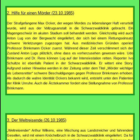
2. Hilfe für einen Mörder (23.10.1985)
Der Strafgefangene Max Ocker, der wegen Mordes zu lebenslanger Haft verurteilt
wurde, wird aus der Vollzugsanstalt in die Schwarzwaldklinik gebracht. Ein
Magengeschwür im akuten Stadium soll behandelt werden. Gleichzeitig wird auch
Anton Lug von der Bergwacht eingeliefert, der sich bei einem Rettungseinsatz
schwere Verletzungen zugezogen hat. Aus medizinischen Gründen operiert
Professor Brinkmann Ocker zuerst. Während dieser Zeit verschlimmert sich der
Zustand Anton Lugs plötzlich, ohne dass es vorherzusehen gewesen wäre. Udo
Brinkmann und Dr. Rens können Lug auf der Intensivstation retten. Reporter Ivo
Schultze ist ebenfalls Patient in der Schwarzwaldklinik. Er wittert eine Story.
Aufgrund seiner Hinweise werden in der Zeitung unter dem Titel „Mörder wichtiger
als Lebensretter“ schwere Beschuldigungen gegen Professor Brinkmann erhoben.
Als dadurch die wahre Identität Ockers bekannt wird, entsteht unter den Patienten
der Klinik Unruhe. Auch die Ärztekammer fordert eine Stellungnahme von Professor
Brinkmann.
3. Der Weltreisende (26.10.1985)
„Weltreisender“ Arthur Wilkens, eine Mischung aus Landstreicher und fahrendem
Gesellen, wird mit einem Knöchelbruch in die Schwarzwaldklinik eingeliefert. Da für