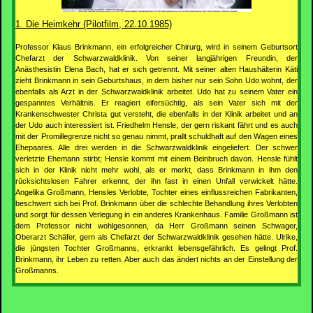
1. Die Heimkehr (Pilotfilm, 22.10.1985)
Professor Klaus Brinkmann, ein erfolgreicher Chirurg, wird in seinem Geburtsort
Chefarzt der Schwarzwaldklinik. Von seiner langjährigen Freundin, der
Anästhesistin Elena Bach, hat er sich getrennt. Mit seiner alten Haushälterin Käti
zieht Brinkmann in sein Geburtshaus, in dem bisher nur sein Sohn Udo wohnt, der
ebenfalls als Arzt in der Schwarzwaldklinik arbeitet. Udo hat zu seinem Vater ein
gespanntes Verhältnis. Er reagiert eifersüchtig, als sein Vater sich mit der
Krankenschwester Christa gut versteht, die ebenfalls in der Klinik arbeitet und an
der Udo auch interessiert ist. Friedhelm Hensle, der gern riskant fährt und es auch
mit der Promillegrenze nicht so genau nimmt, prallt schuldhaft auf den Wagen eines
Ehepaares. Alle drei werden in die Schwarzwaldklinik eingeliefert. Der schwer
verletzte Ehemann stirbt; Hensle kommt mit einem Beinbruch davon. Hensle fühlt
sich in der Klinik nicht mehr wohl, als er merkt, dass Brinkmann in ihm den
rücksichtslosen Fahrer erkennt, der ihn fast in einen Unfall verwickelt hätte.
Angelika Großmann, Hensles Verlobte, Tochter eines einflussreichen Fabrikanten,
beschwert sich bei Prof. Brinkmann über die schlechte Behandlung ihres Verlobten
und sorgt für dessen Verlegung in ein anderes Krankenhaus. Familie Großmann ist
dem Professor nicht wohlgesonnen, da Herr Großmann seinen Schwager,
Oberarzt Schäfer, gern als Chefarzt der Schwarzwaldklinik gesehen hätte. Ulrike,
die jüngsten Tochter Großmanns, erkrankt lebensgefährlich. Es gelingt Prof.
Brinkmann, ihr Leben zu retten. Aber auch das ändert nichts an der Einstellung der
Großmanns.