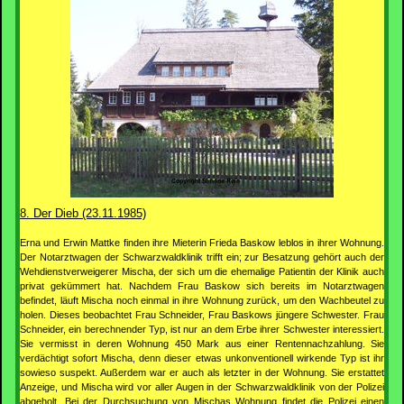
8. Der Dieb (23.11.1985)
Erna und Erwin Mattke finden ihre Mieterin Frieda Baskow leblos in ihrer Wohnung.
Der Notarztwagen der Schwarzwaldklinik trifft ein; zur Besatzung gehört auch der
Wehdienstverweigerer Mischa, der sich um die ehemalige Patientin der Klinik auch
privat gekümmert hat. Nachdem Frau Baskow sich bereits im Notarztwagen
befindet, läuft Mischa noch einmal in ihre Wohnung zurück, um den Wachbeutel zu
holen. Dieses beobachtet Frau Schneider, Frau Baskows jüngere Schwester. Frau
Schneider, ein berechnender Typ, ist nur an dem Erbe ihrer Schwester interessiert.
Sie vermisst in deren Wohnung 450 Mark aus einer Rentennachzahlung. Sie
verdächtigt sofort Mischa, denn dieser etwas unkonventionell wirkende Typ ist ihr
sowieso suspekt. Außerdem war er auch als letzter in der Wohnung. Sie erstattet
Anzeige, und Mischa wird vor aller Augen in der Schwarzwaldklinik von der Polizei
abgeholt. Bei der Durchsuchung von Mischas Wohnung findet die Polizei einen