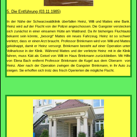
5. Die Entführung (03.11.1985)
In der Nähe der Schwarzwaldklinik überfallen Heinz, Willi und Mattes eine Bank.
Heinz wird auf der Flucht von der Polizei angeschossen. Die Gangster verstecken
sich zunächst in einer einsamen Hütte am Waldrand. Da ihr bisheriges Fluchtauto
bekannt sein könnte, „besorgt“ Mattes ein neues Fahrzeug. Heinz ist so schwer
verletzt, dass er einen Arzt braucht. Professor Brinkmann wird von Willi und Mattes
gekidnappt, damit er Heinz versorgt. Brinkmann besteht auf einer Operation unter
Vollnarkose in der Klinik. Während Mattes und der verletzte Heinz mit in die Klinik
fahren, muss Käti als Geisel von Willi im Haus Brinkmann zurückbleiben. Mit Hilfe
von Elena Bach entfernt Professor Brinkmann die Kugel aus dem Oberarm von
Heinz. Aber nach der Operation zwingen die Gangster Brinkmann, in ihr Auto zu
steigen. Sie erhoffen sich trotz des frisch Operierten die mögliche Flucht.