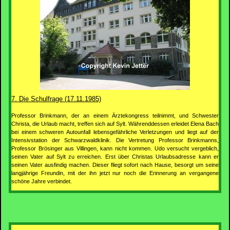
7. Die Schulfrage (17.11.1985)
Professor Brinkmann, der an einem Ärztekongress teilnimmt, und Schwester
Christa, die Urlaub macht, treffen sich auf Sylt. Währenddessen erleidet Elena Bach
bei einem schweren Autounfall lebensgefährliche Verletzungen und liegt auf der
Intensivstation der Schwarzwaldklinik. Die Vertretung Professor Brinkmanns,
Professor Brösinger aus Villingen, kann nicht kommen. Udo versucht vergeblich,
seinen Vater auf Sylt zu erreichen. Erst über Christas Urlaubsadresse kann er
seinen Vater ausfindig machen. Dieser fliegt sofort nach Hause, besorgt um seine
langjährige Freundin, mit der ihn jetzt nur noch die Erinnerung an vergangene
schöne Jahre verbindet.