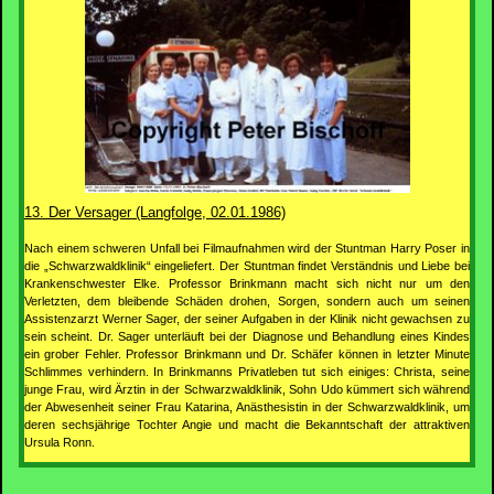
13. Der Versager (Langfolge, 02.01.1986)
Nach einem schweren Unfall bei Filmaufnahmen wird der Stuntman Harry Poser in
die „Schwarzwaldklinik“ eingeliefert. Der Stuntman findet Verständnis und Liebe bei
Krankenschwester Elke. Professor Brinkmann macht sich nicht nur um den
Verletzten, dem bleibende Schäden drohen, Sorgen, sondern auch um seinen
Assistenzarzt Werner Sager, der seiner Aufgaben in der Klinik nicht gewachsen zu
sein scheint. Dr. Sager unterläuft bei der Diagnose und Behandlung eines Kindes
ein grober Fehler. Professor Brinkmann und Dr. Schäfer können in letzter Minute
Schlimmes verhindern. In Brinkmanns Privatleben tut sich einiges: Christa, seine
junge Frau, wird Ärztin in der Schwarzwaldklinik, Sohn Udo kümmert sich während
der Abwesenheit seiner Frau Katarina, Anästhesistin in der Schwarzwaldklinik, um
deren sechsjährige Tochter Angie und macht die Bekanntschaft der attraktiven
Ursula Ronn.