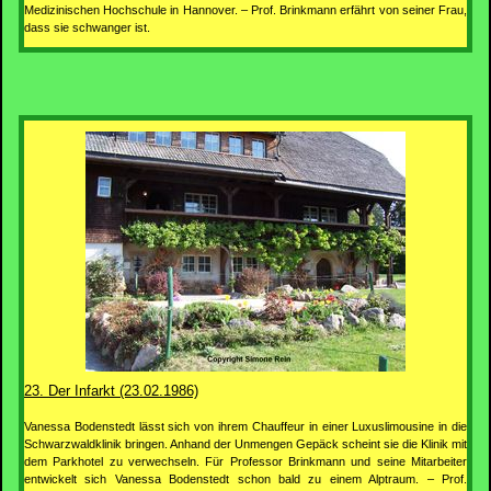
Medizinischen Hochschule in Hannover. – Prof. Brinkmann erfährt von seiner Frau,
dass sie schwanger ist.
23. Der Infarkt (23.02.1986)
Vanessa Bodenstedt lässt sich von ihrem Chauffeur in einer Luxuslimousine in die
Schwarzwaldklinik bringen. Anhand der Unmengen Gepäck scheint sie die Klinik mit
dem Parkhotel zu verwechseln. Für Professor Brinkmann und seine Mitarbeiter
entwickelt sich Vanessa Bodenstedt schon bald zu einem Alptraum. – Prof.