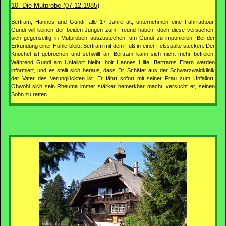
10. Die Mutprobe (07.12.1985)
Bertram, Hannes und Gundi, alle 17 Jahre alt, unternehmen eine Fahrradtour.
Gundi will keinen der beiden Jungen zum Freund haben, doch diese versuchen,
sich gegenseitig in Mutproben auszustechen, um Gundi zu imponieren. Bei der
Erkundung einer Höhle bleibt Bertram mit dem Fuß in einer Felsspalte stecken. Der
Knöchel ist gebrochen und schwillt an, Bertram kann sich nicht mehr befreien.
Während Gundi am Unfallort bleibt, holt Hannes Hilfe. Bertrams Eltern werden
informiert, und es stellt sich heraus, dass Dr. Schäfer aus der Schwarzwaldklinik
der Vater des Verunglückten ist. Er fährt sofort mit seiner Frau zum Unfallort.
Obwohl sich sein Rheuma immer stärker bemerkbar macht, versucht er, seinen
Sohn zu retten.