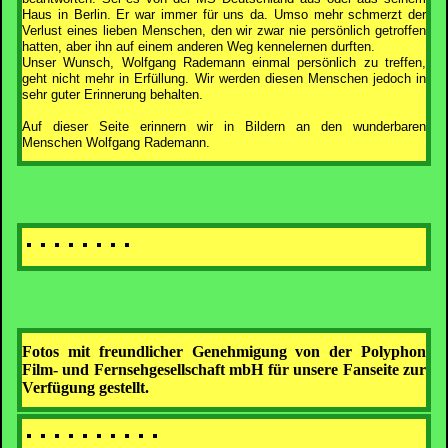
Haus in Berlin. Er war immer für uns da. Umso mehr schmerzt der
Verlust eines lieben Menschen, den wir zwar nie persönlich getroffen
hatten, aber ihn auf einem anderen Weg kennelernen durften.
Unser Wunsch, Wolfgang Rademann einmal persönlich zu treffen,
geht nicht mehr in Erfüllung. Wir werden diesen Menschen jedoch in
sehr guter Erinnerung behalten.
Auf dieser Seite erinnern wir in Bildern an den wunderbaren
Menschen Wolfgang Rademann.
Fotos mit freundlicher Genehmigung von der Polyphon
Film- und Fernsehgesellschaft mbH für unsere Fanseite zur
Verfügung gestellt.