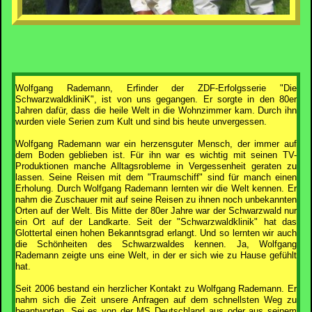
Wolfgang Rademann, Erfinder der ZDF-Erfolgsserie "Die
SchwarzwaldkliniK", ist von uns gegangen. Er sorgte in den 80er
Jahren dafür, dass die heile Welt in die Wohnzimmer kam. Durch ihn
wurden viele Serien zum Kult und sind bis heute unvergessen.
Wolfgang Rademann war ein herzensguter Mensch, der immer auf
dem Boden geblieben ist. Für ihn war es wichtig mit seinen TV-
Produktionen manche Alltagsrobleme in Vergessenheit geraten zu
lassen. Seine Reisen mit dem "Traumschiff" sind für manch einen
Erholung. Durch Wolfgang Rademann lernten wir die Welt kennen. Er
nahm die Zuschauer mit auf seine Reisen zu ihnen noch unbekannten
Orten auf der Welt. Bis Mitte der 80er Jahre war der Schwarzwald nur
ein Ort auf der Landkarte. Seit der "Schwarzwaldklinik" hat das
Glottertal einen hohen Bekanntsgrad erlangt. Und so lernten wir auch
die Schönheiten des Schwarzwaldes kennen. Ja, Wolfgang
Rademann zeigte uns eine Welt, in der er sich wie zu Hause gefühlt
hat.
Seit 2006 bestand ein herzlicher Kontakt zu Wolfgang Rademann. Er
nahm sich die Zeit unsere Anfragen auf dem schnellsten Weg zu
beantworten. Sei es von der MS Deutschland aus oder aus seinem