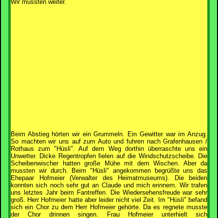
Wir mussten weiter.
Beim Abstieg hörten wir ein Grummeln. Ein Gewitter war im Anzug.
So machten wir uns auf zum Auto und fuhren nach Grafenhausen /
Rothaus zum "Hüsli". Auf dem Weg dorthin überraschte uns ein
Unwetter. Dicke Regentropfen fielen auf die Windschutzscheibe. Die
Scheibenwischer hatten große Mühe mit dem Wischen. Aber da
mussten wir durch. Beim "Hüsli" angekommen begrüßte uns das
Ehepaar Hofmeier (Verwalter des Heimatmuseums). Die beiden
konnten sich noch sehr gut an Claude und mich erinnern. Wir trafen
uns letztes Jahr beim Fantreffen. Die Wiedersehensfreude war sehr
groß. Herr Hofmeier hatte aber leider nicht viel Zeit. Im "Hüsli" befand
sich ein Chor zu dem Herr Hofmeier gehörte. Da es regnete musste
der Chor drinnen singen. Frau Hofmeier unterhielt sich