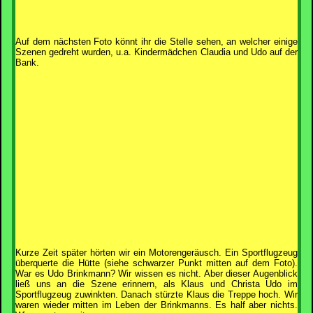
Auf dem nächsten Foto könnt ihr die Stelle sehen, an welcher einige
Szenen gedreht wurden, u.a. Kindermädchen Claudia und Udo auf der
Bank.
Kurze Zeit später hörten wir ein Motorengeräusch. Ein Sportflugzeug
überquerte die Hütte (siehe schwarzer Punkt mitten auf dem Foto).
War es Udo Brinkmann? Wir wissen es nicht. Aber dieser Augenblick
ließ uns an die Szene erinnern, als Klaus und Christa Udo im
Sportflugzeug zuwinkten. Danach stürzte Klaus die Treppe hoch. Wir
waren wieder mitten im Leben der Brinkmanns. Es half aber nichts.