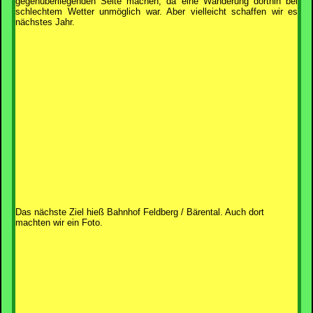
gegenüberliegenden Seite machen, da eine Wanderung dorthin bei
schlechtem Wetter unmöglich war. Aber vielleicht schaffen wir es
nächstes Jahr.
Das nächste Ziel hieß Bahnhof Feldberg / Bärental. Auch dort
machten wir ein Foto.