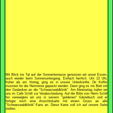
Mit Blick ins Tal auf der Sonnenterrasse genossen wir unser Essen,
auch wieder beim Sonnenuntergang. Einfach herrlich. Um 22 Uhr,
früher als am Vortag, ging es in unsere Unterkünfte. Dir Koffer
mussten für die Heimreise gepackt werden. Dann ging es ins Bett mit
den Gedanken an die "Schwarzwaldklinik". Am Abreisetag trafen wir
uns im Café Schill zur Verabschiedung. Auf die Bitte von Herrn Schill
hin verewigten wir uns in seinem "goldenen" Gästebuch und er
fertigte noch eine Ansichtskarte mit einem Gruss an alle
"Schwarzwaldklinik"-Fans an. Diese Karte soll ich auf unsere Seite
stellen.